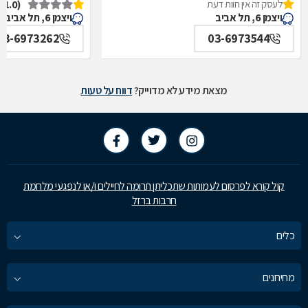
לעסק זה אין חוות דעת
(1.0)
איכילוב-אף,אוזן,גרון,ניתוחי-ראש,צוואר,פה,לסתות-מערך,
תל אביב
ויצמן 6, תל אביב
ויצמן 6, תל אביב
תל אביב
03-6973262
03-6973544
מצאת מידע לא מדוייק?
דווח על טעות
קול קורא לפרסום לעמותות שתכליתן תרומה לחיילים ו/או לנפגעי מלחמת
חרבות ברזל
כלים
מחירונים