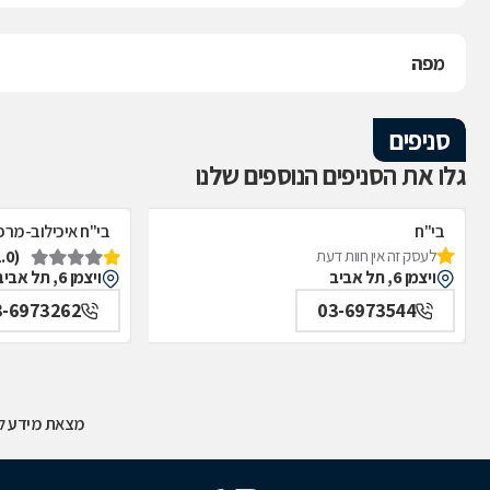
מפה
סניפים
גלו את הסניפים הנוספים שלנו
בי"ח
בי"ח איכילוב-מרפ
(1.0)
לעסק זה אין חוות דעת
איכילוב-אף,אוזן,גרון,ניתוחי-ראש,צוואר,פה,לסתות-מערך,
תל אביב
ויצמן 6, תל אביב
ויצמן 6, תל אביב
תל אביב
3-6973262
03-6973544
מצאת מידע לא