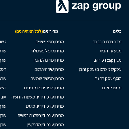
כלים
מחירונים
(לכל המחירונים)
מדור צרכנות נבונה
מחירון רופאי שיניים
גישור
מגיע עד הבית
מחירון טיפול פסיכולוגי
עורכי
מגזין zap דפי זהב
מחירון מורים לנהיגה
עורך
עסקים מומלצים (עסק זהב)
מחירון שירותי תרגום
הסכם
הוסף עסק בחינם
מחירון מכשירי שמיעה
עורכ
מספרי חירום
מחירון אביזרים אורטופדיים
רשלנ
מחירון עורכי דין דיני משפחה וירושה
אובד
מחירון עורכי דין דיני מיסים
עורך
מחירון עורכי דין רשלנות רפואית
עורך 
מחירון עורכי דין מקרקעין
עורך