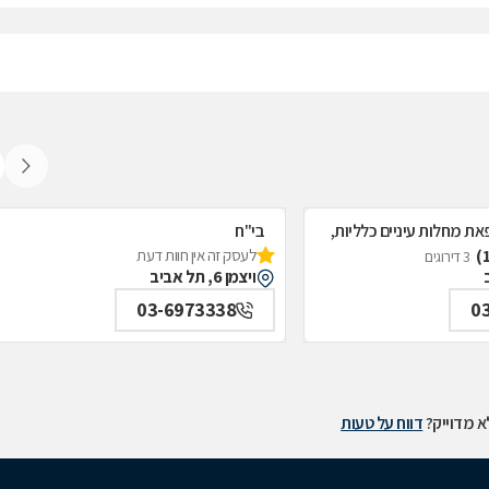
את מחלות עיניים כלליות,
בי"ח
לעסק זה אין חוות דעת
איכילוב-אף;אוזן;גרון;ניתוחי-ראש;צוואר;פ
3 דירוגים
ויצמן 6, תל אביב
תל אביב
03-6973338
0
 מדוייק?
דווח על טעות