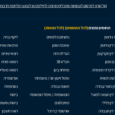
קול קורא לפרסום לעמותות שתכליתן תרומה לחיילים ו/או לנפגעי מלחמת חרבות
תחומים נפוצים
(לכל התחומים)
(לכל התגיות)
 גירושין
ניתוחים פלסטיים
ליקויי בנייה
 דין גירושין
שאיבת שומן
מרפאת שיניי
 דין מקרקעין
הגדלת חזה
רופאי שיניים
 ממון
תמ"א 38
רפואה סינית
י דין דיני משפחה
מתיחת בטן
רפואה משלי
ות רפואית
טיפול וייעוץ זוגי / משפחתי
אורטופדיה
ן כושר עבודה
תאונת עבודה
נטורופתיה
 דין הוצאה לפועל
הומאופתיה / טיפול הומאופתי
ביטוח
דין פלילי
פסיכולוגים
ביטוח נסיעות 
 דין תעבורה
אורטופד כף רגל
רואה חשבון