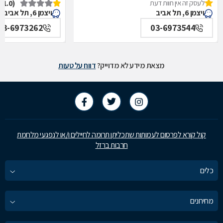
לעסק זה אין חוות דעת
(1.0)
איכילוב-אף,אוזן,גרון,ניתוחי-ראש,צוואר,פה,לסתות-מערך,
תל אביב
ויצמן 6, תל אביב
ויצמן 6, תל אביב
תל אביב
03-6973262
03-6973544
מצאת מידע לא מדוייק?
דווח על טעות
קול קורא לפרסום לעמותות שתכליתן תרומה לחיילים ו/או לנפגעי מלחמת
חרבות ברזל
כלים
מחירונים