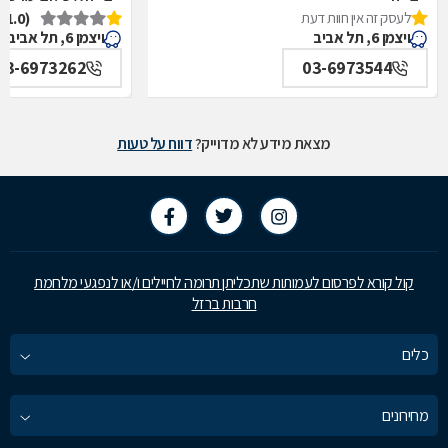
לעסק זה אין חוות דעת
(1.0)
איכילוב-אף,אוזן,גרון,ניתוחי-ראש,צוואר,פה,לסתות-מערך,
תל אביב
ויצמן 6, תל אביב
ויצמן 6, תל אביב
תל אביב
03-6973262
03-6973544
מצאת מידע לא מדוייק?
דווח על טעות
קול קורא לפרסום לעמותות שתכליתן תרומה לחיילים ו/או לנפגעי מלחמת
חרבות ברזל
כלים
מחירונים