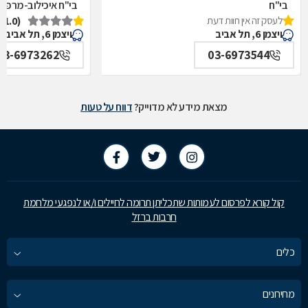
בי"ח
בי"ח איכילוב-מרפאת
לעסק זה אין חוות דעת
(1.0)
איכילוב-אף,אוזן,גרון,ניתוחי-ראש,צוואר,פה,לסתות-מערך,
תל אביב
ויצמן 6, תל אביב
ויצמן 6, תל אביב
תל אביב
03-6973262
03-6973544
מצאת מידע לא מדוייק?
דווח על טעות
קול קורא לפרסום לעמותות שתכליתן תרומה לחיילים ו/או לנפגעי מלחמת
חרבות ברזל
כלים
מחירונים