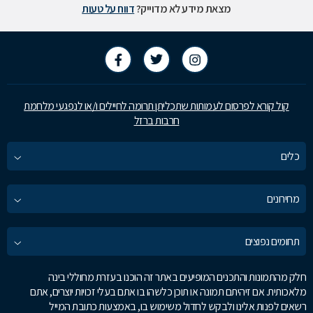
מצאת מידע לא מדוייק?
דווח על טעות
קול קורא לפרסום לעמותות שתכליתן תרומה לחיילים ו/או לנפגעי מלחמת
חרבות ברזל
כלים
מחירונים
תחומים נפוצים
חלק מהתמונות והתכנים המופיעים באתר זה הוכנו בעזרת מחוללי בינה
מלאכותית. אם זיהיתם תמונה או תוכן כלשהו בו אתם בעלי זכויות יוצרים, אתם
רשאים לפנות אלינו ולבקש לחדול משימוש בו, באמצעות כתובת המייל