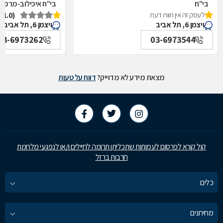
בי"ח
בי"ח איכילוב-מרפאת
לעסק זה אין חוות דעת
(1.0)
איכילוב-אף,אוזן,גרון,ניתוחי-ראש,צוואר,פה,לסתות-מערך,
תל אביב
ויצמן 6, תל אביב
ויצמן 6, תל אביב
תל אביב
03-6973262
03-6973544
מצאת מידע לא מדוייק?
דווח על טעות
קול קורא לפרסום לעמותות שתכליתן תרומה לחיילים ו/או לנפגעי מלחמת
חרבות ברזל
כלים
מחירונים