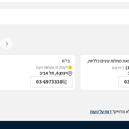
את מחלות עיניים כלליות,
בי"ח
לעסק זה אין חוות דעת
איכילוב-אף;אוזן;גרון;ניתוחי-ראש;צוואר;פ
3 דירוגים
ויצמן 6, תל אביב
תל אביב
03-6973338
0
 מדוייק?
דווח על טעות