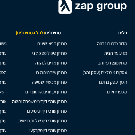
כלים
מחירונים
(לכל המחירונים)
מדור צרכנות נבונה
מחירון רופאי שיניים
גישור
מגיע עד הבית
מחירון טיפול פסיכולוגי
עורכי
מגזין zap דפי זהב
מחירון מורים לנהיגה
עורך
עסקים מומלצים (עסק זהב)
מחירון שירותי תרגום
הסכם
הוסף עסק בחינם
מחירון מכשירי שמיעה
עורכ
מספרי חירום
מחירון אביזרים אורטופדיים
רשלנ
מחירון עורכי דין דיני משפחה וירושה
אובד
מחירון עורכי דין דיני מיסים
עורך
מחירון עורכי דין רשלנות רפואית
עורך 
מחירון עורכי דין מקרקעין
עורך