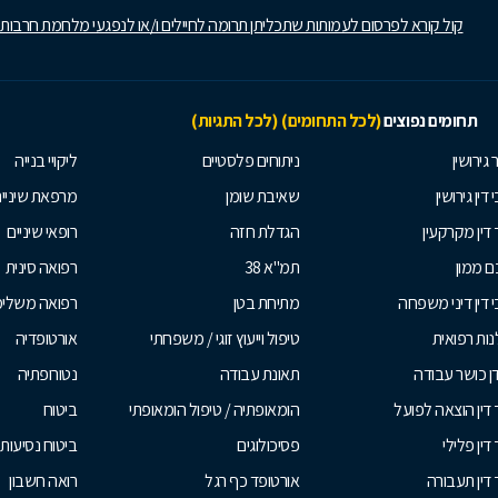
קול קורא לפרסום לעמותות שתכליתן תרומה לחיילים ו/או לנפגעי מלחמת חרבות
תחומים נפוצים
(לכל התחומים)
(לכל התגיות)
 גירושין
ניתוחים פלסטיים
ליקויי בנייה
 דין גירושין
שאיבת שומן
מרפאת שיניי
 דין מקרקעין
הגדלת חזה
רופאי שיניים
 ממון
תמ"א 38
רפואה סינית
י דין דיני משפחה
מתיחת בטן
רפואה משלי
ות רפואית
טיפול וייעוץ זוגי / משפחתי
אורטופדיה
ן כושר עבודה
תאונת עבודה
נטורופתיה
 דין הוצאה לפועל
הומאופתיה / טיפול הומאופתי
ביטוח
דין פלילי
פסיכולוגים
ביטוח נסיעות 
 דין תעבורה
אורטופד כף רגל
רואה חשבון