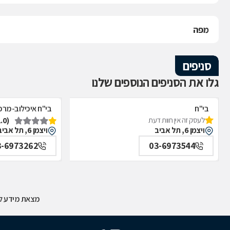
מפה
סניפים
גלו את הסניפים הנוספים שלנו
בי"ח
בי"ח איכילוב-מרפ
(1.0)
לעסק זה אין חוות דעת
איכילוב-אף,אוזן,גרון,ניתוחי-ראש,צוואר,פה,לסתות-מערך,
תל אביב
ויצמן 6, תל אביב
ויצמן 6, תל אביב
תל אביב
3-6973262
03-6973544
מצאת מידע לא