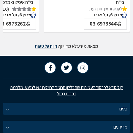
בי"ח
בי"ח איכילוב-מרפאת
לעסק זה אין חוות דעת
(1.0)
איכילוב-אף,אוזן,גרון,ניתוחי-ראש,צוואר,פה,לסתות-מערך,
תל אביב
ויצמן 6, תל אביב
ויצמן 6, תל אביב
תל אביב
03-6973262
03-6973544
מצאת מידע לא מדוייק?
דווח על טעות
קול קורא לפרסום לעמותות שתכליתן תרומה לחיילים ו/או לנפגעי מלחמת
חרבות ברזל
כלים
מחירונים