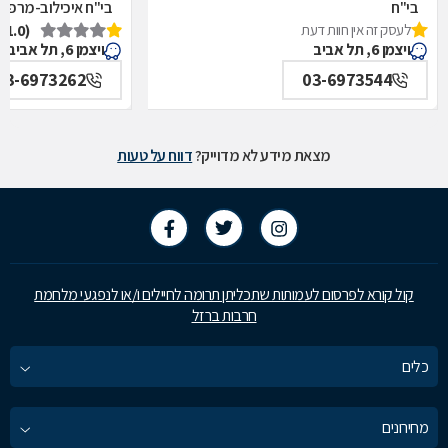
בי"ח
בי"ח איכילוב-מרפאת
לעסק זה אין חוות דעת
(1.0)
איכילוב-אף,אוזן,גרון,ניתוחי-ראש,צוואר,פה,לסתות-מערך,
תל אביב
ויצמן 6, תל אביב
ויצמן 6, תל אביב
תל אביב
03-6973262
03-6973544
מצאת מידע לא מדוייק?
דווח על טעות
קול קורא לפרסום לעמותות שתכליתן תרומה לחיילים ו/או לנפגעי מלחמת
חרבות ברזל
כלים
מחירונים