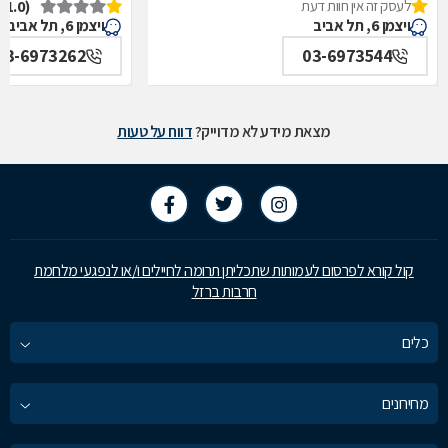
לעסק זה אין חוות דעת
(1.0)
איכילוב-אף,אוזן,גרון,ניתוחי-ראש,צוואר,פה,לסתות-מערך,
תל אביב
ויצמן 6, תל אביב
ויצמן 6, תל אביב
תל אביב
03-6973262
03-6973544
מצאת מידע לא מדוייק?
דווח על טעות
קול קורא לפרסום לעמותות שתכליתן תרומה לחיילים ו/או לנפגעי מלחמת
חרבות ברזל
כלים
מחירונים