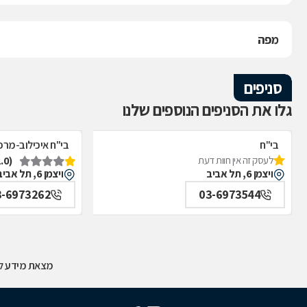
מפה
סניפים
גלו את הסניפים הנוספים שלנו
בי"ח
בי"ח איכילוב-מרפ
(1.0)
לעסק זה אין חוות דעת
איכילוב-אף,אוזן,גרון,ניתוחי-ראש,צוואר,פה,לסתות-מערך,
תל אביב
ויצמן 6, תל אביב
ויצמן 6, תל אביב
תל אביב
3-6973262
03-6973544
מצאת מידע לא