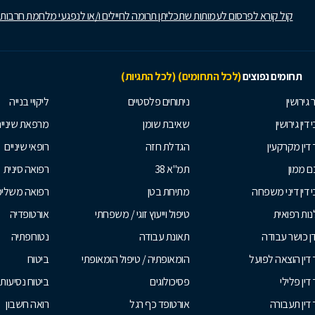
קול קורא לפרסום לעמותות שתכליתן תרומה לחיילים ו/או לנפגעי מלחמת חרבות
תחומים נפוצים
(לכל התחומים)
(לכל התגיות)
 גירושין
ניתוחים פלסטיים
ליקויי בנייה
 דין גירושין
שאיבת שומן
מרפאת שיניי
 דין מקרקעין
הגדלת חזה
רופאי שיניים
 ממון
תמ"א 38
רפואה סינית
י דין דיני משפחה
מתיחת בטן
רפואה משלי
ות רפואית
טיפול וייעוץ זוגי / משפחתי
אורטופדיה
ן כושר עבודה
תאונת עבודה
נטורופתיה
 דין הוצאה לפועל
הומאופתיה / טיפול הומאופתי
ביטוח
דין פלילי
פסיכולוגים
ביטוח נסיעות 
 דין תעבורה
אורטופד כף רגל
רואה חשבון