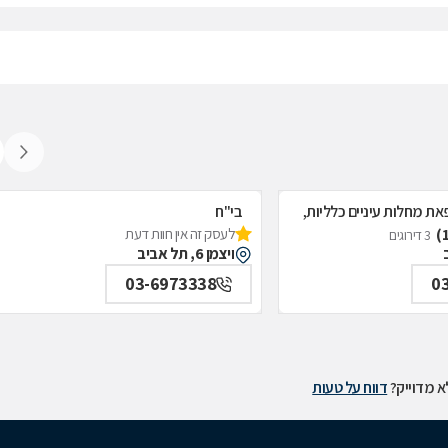
את מחלות עיניים כלליות,
בי"ח
לעסק זה אין חוות דעת
איכילוב-אף;אוזן;גרון;ניתוחי-ראש;צוואר;פ
3 דירוגים
ויצמן 6, תל אביב
תל אביב
03-6973338
0
 מדוייק?
דווח על טעות