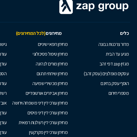
כלים
מחירונים
(לכל המחירונים)
מדור צרכנות נבונה
מחירון רופאי שיניים
גישור
מגיע עד הבית
מחירון טיפול פסיכולוגי
עורכי
מגזין zap דפי זהב
מחירון מורים לנהיגה
עורך
עסקים מומלצים (עסק זהב)
מחירון שירותי תרגום
הסכם
הוסף עסק בחינם
מחירון מכשירי שמיעה
עורכ
מספרי חירום
מחירון אביזרים אורטופדיים
רשלנ
מחירון עורכי דין דיני משפחה וירושה
אובד
מחירון עורכי דין דיני מיסים
עורך
מחירון עורכי דין רשלנות רפואית
עורך 
מחירון עורכי דין מקרקעין
עורך