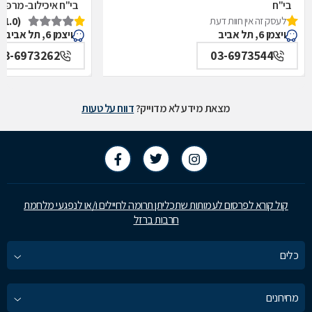
בי"ח
בי"ח איכילוב-מרפאת
לעסק זה אין חוות דעת
(1.0)
איכילוב-אף,אוזן,גרון,ניתוחי-ראש,צוואר,פה,לסתות-מערך,
תל אביב
ויצמן 6, תל אביב
ויצמן 6, תל אביב
תל אביב
03-6973262
03-6973544
מצאת מידע לא מדוייק?
דווח על טעות
קול קורא לפרסום לעמותות שתכליתן תרומה לחיילים ו/או לנפגעי מלחמת
חרבות ברזל
כלים
מחירונים