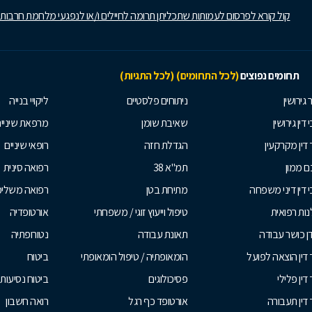
קול קורא לפרסום לעמותות שתכליתן תרומה לחיילים ו/או לנפגעי מלחמת חרבות
תחומים נפוצים
(לכל התחומים)
(לכל התגיות)
 גירושין
ניתוחים פלסטיים
ליקויי בנייה
 דין גירושין
שאיבת שומן
מרפאת שיניי
 דין מקרקעין
הגדלת חזה
רופאי שיניים
 ממון
תמ"א 38
רפואה סינית
י דין דיני משפחה
מתיחת בטן
רפואה משלי
ות רפואית
טיפול וייעוץ זוגי / משפחתי
אורטופדיה
ן כושר עבודה
תאונת עבודה
נטורופתיה
 דין הוצאה לפועל
הומאופתיה / טיפול הומאופתי
ביטוח
דין פלילי
פסיכולוגים
ביטוח נסיעות 
 דין תעבורה
אורטופד כף רגל
רואה חשבון