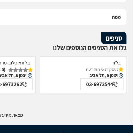
מפה
סניפים
גלו את הסניפים הנוספים שלנו
בי"ח
בי"ח איכילוב-מרפ
(1.0)
לעסק זה אין חוות דעת
איכילוב-אף,אוזן,גרון,ניתוחי-ראש,צוואר,פה,לסתות-מערך,
תל אביב
ויצמן 6, תל אביב
ויצמן 6, תל אביב
תל אביב
3-6973262
03-6973544
מצאת מידע לא