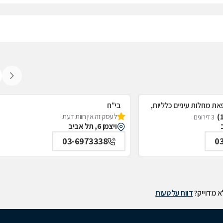
את מחלות עיניים כלליות,
בי"ח
לעסק זה אין חוות דעת
איכילוב-אף;אוזן;גרון;ניתוחי-ראש;צוואר;פ
3 דירוגים
ויצמן 6, תל אביב
תל אביב
03-6973338
0
 מדוייק?
דווח על טעות