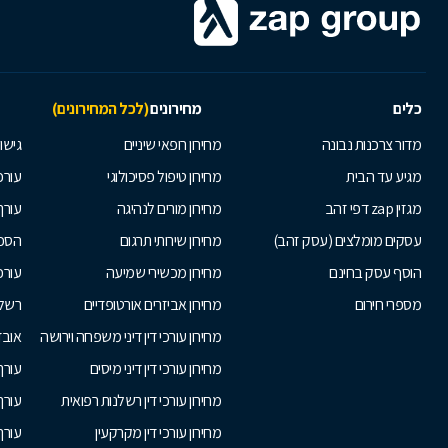
כלים
מחירונים
(לכל המחירונים)
מדור צרכנות נבונה
מחירון רופאי שיניים
גישור
מגיע עד הבית
מחירון טיפול פסיכולוגי
עורכי
מגזין zap דפי זהב
מחירון מורים לנהיגה
עורך
עסקים מומלצים (עסק זהב)
מחירון שירותי תרגום
הסכם
הוסף עסק בחינם
מחירון מכשירי שמיעה
עורכ
מספרי חירום
מחירון אביזרים אורטופדיים
רשלנ
מחירון עורכי דין דיני משפחה וירושה
אובד
מחירון עורכי דין דיני מיסים
עורך
מחירון עורכי דין רשלנות רפואית
עורך 
מחירון עורכי דין מקרקעין
עורך