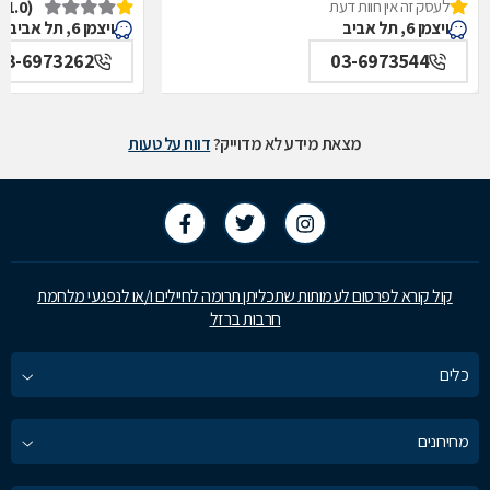
לעסק זה אין חוות דעת
(1.0)
איכילוב-אף,אוזן,גרון,ניתוחי-ראש,צוואר,פה,לסתות-מערך,
תל אביב
ויצמן 6, תל אביב
ויצמן 6, תל אביב
תל אביב
03-6973262
03-6973544
מצאת מידע לא מדוייק?
דווח על טעות
קול קורא לפרסום לעמותות שתכליתן תרומה לחיילים ו/או לנפגעי מלחמת
חרבות ברזל
כלים
מחירונים