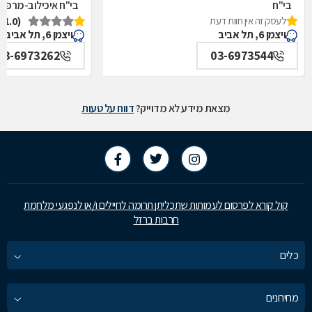
בי"ח
בי"ח איכילוב-מרפאת
לעסק זה אין חוות דעת
(1.0)
איכילוב-אף,אוזן,גרון,ניתוחי-ראש,צוואר,פה,לסתות-מערך,
תל אביב
ויצמן 6, תל אביב
ויצמן 6, תל אביב
תל אביב
03-6973262
03-6973544
מצאת מידע לא מדוייק?
דווח על טעות
קול קורא לפרסום לעמותות שתכליתן תרומה לחיילים ו/או לנפגעי מלחמת
חרבות ברזל
כלים
מחירונים