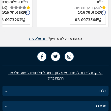
בי"ח
בי"ח איכילוב-מרפאת
לעסק זה אין חוות דעת
(1.0)
איכילוב-אף,אוזן,גרון,ניתוחי-ראש,צוואר,פה,לסתות-מערך,
תל אביב
ויצמן 6, תל אביב
ויצמן 6, תל אביב
תל אביב
03-6973262
03-6973544
מצאת מידע לא מדוייק?
דווח על טעות
קול קורא לפרסום לעמותות שתכליתן תרומה לחיילים ו/או לנפגעי מלחמת
חרבות ברזל
כלים
מחירונים