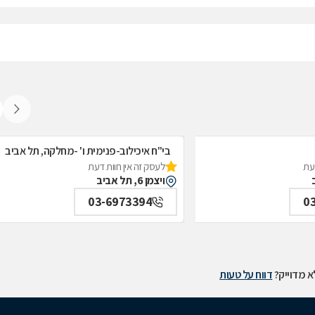
בי"ח איכילוב-פנימית ו' -מחלקה, תל אביב
דעת
לעסק זה אין חוות דעת
גרון;ניתוחי-ראש;צוואר;פה;לסתות-מרפאה,
ויצמן 6, תל אביב
03-6973394
0
 מדוייק?
דווח על טעות