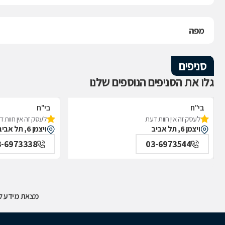
מפה
סניפים
גלו את הסניפים הנוספים שלנו
בי"ח
בי"ח
לעסק זה אין חוות דעת
לעסק זה אין חוות 
איכילוב-אף,אוזן,גרון,ניתוחי-ראש,צוואר,פה,לסתות-מערך,
איכילוב-אף;אוזן;
ויצמן 6, תל אביב
ויצמן 6, תל אביב
תל אביב
תל אביב
3-6973338
03-6973544
מצאת מידע לא