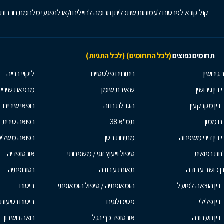
קול קורא לפרסום לעמותות שתכליתן תרומה לחיילים ו/או לנפגעי מלחמת חרבות
תחומים נפוצים
(לכל התחומים)
(לכל התגיות)
 גירושין
ניתוחים פלסטיים
ליקויי בנייה
 דין גירושין
שאיבת שומן
מרפאת שיניי
 דין מקרקעין
הגדלת חזה
רופאי שיניים
 ממון
תמ"א 38
רפואה סינית
י דין דיני משפחה
מתיחת בטן
רפואה משלי
ות רפואית
טיפול וייעוץ זוגי / משפחתי
אורטופדיה
ן כושר עבודה
תאונת עבודה
נטורופתיה
 דין הוצאה לפועל
הומאופתיה / טיפול הומאופתי
ביטוח
דין פלילי
פסיכולוגים
ביטוח נסיעות 
 דין תעבורה
אורטופד כף רגל
רואה חשבון