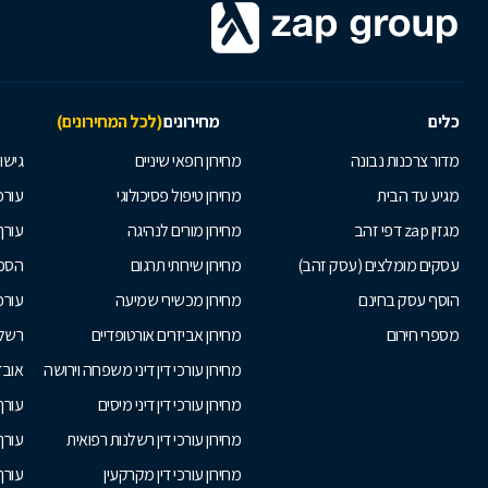
כלים
מחירונים
(לכל המחירונים)
מדור צרכנות נבונה
מחירון רופאי שיניים
גישור
מגיע עד הבית
מחירון טיפול פסיכולוגי
עורכי
מגזין zap דפי זהב
מחירון מורים לנהיגה
עורך
עסקים מומלצים (עסק זהב)
מחירון שירותי תרגום
הסכם
הוסף עסק בחינם
מחירון מכשירי שמיעה
עורכ
מספרי חירום
מחירון אביזרים אורטופדיים
רשלנ
מחירון עורכי דין דיני משפחה וירושה
אובד
מחירון עורכי דין דיני מיסים
עורך
מחירון עורכי דין רשלנות רפואית
עורך 
מחירון עורכי דין מקרקעין
עורך