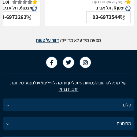
לעסק זה אין חוות דעת
(1.0)
איכילוב-אף,אוזן,גרון,ניתוחי-ראש,צוואר,פה,לסתות-מערך,
תל אביב
ויצמן 6, תל אביב
ויצמן 6, תל אביב
תל אביב
03-6973262
03-6973544
מצאת מידע לא מדוייק?
דווח על טעות
קול קורא לפרסום לעמותות שתכליתן תרומה לחיילים ו/או לנפגעי מלחמת
חרבות ברזל
כלים
מחירונים