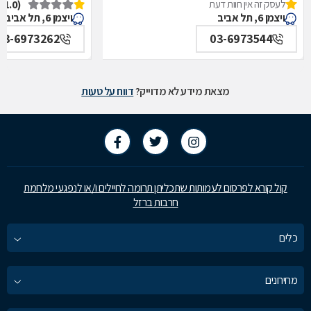
לעסק זה אין חוות דעת
(1.0)
איכילוב-אף,אוזן,גרון,ניתוחי-ראש,צוואר,פה,לסתות-מערך,
תל אביב
ויצמן 6, תל אביב
ויצמן 6, תל אביב
תל אביב
03-6973262
03-6973544
מצאת מידע לא מדוייק?
דווח על טעות
קול קורא לפרסום לעמותות שתכליתן תרומה לחיילים ו/או לנפגעי מלחמת
חרבות ברזל
כלים
מחירונים