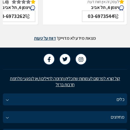
לעסק זה אין חוות דעת
(1.0)
איכילוב-אף,אוזן,גרון,ניתוחי-ראש,צוואר,פה,לסתות-מערך,
תל אביב
ויצמן 6, תל אביב
ויצמן 6, תל אביב
תל אביב
03-6973262
03-6973544
מצאת מידע לא מדוייק?
דווח על טעות
קול קורא לפרסום לעמותות שתכליתן תרומה לחיילים ו/או לנפגעי מלחמת
חרבות ברזל
כלים
מחירונים