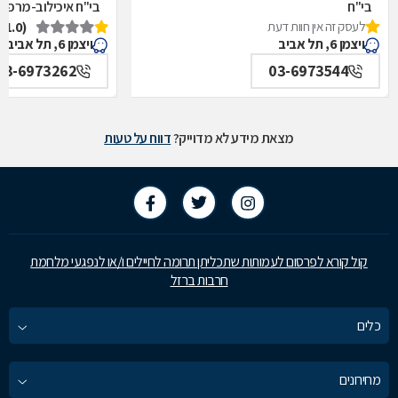
בי"ח
בי"ח איכילוב-מרפאת
לעסק זה אין חוות דעת
(1.0)
איכילוב-אף,אוזן,גרון,ניתוחי-ראש,צוואר,פה,לסתות-מערך,
תל אביב
ויצמן 6, תל אביב
ויצמן 6, תל אביב
תל אביב
03-6973262
03-6973544
מצאת מידע לא מדוייק?
דווח על טעות
קול קורא לפרסום לעמותות שתכליתן תרומה לחיילים ו/או לנפגעי מלחמת
חרבות ברזל
כלים
מחירונים