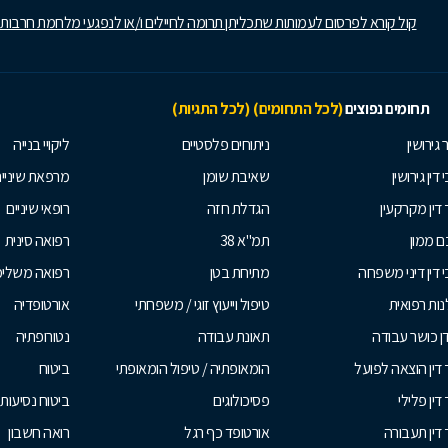
קול קורא לפרסום לעמותות שתכליתן תרומה לחיילים ו/או לנפגעי מלחמת חרבות
תחומים נפוצים
(לכל התחומים)
(לכל התגיות)
 גירושין
ניתוחים פלסטיים
ליקויי בנייה
 דין גירושין
שאיבת שומן
מרפאת שיניי
 דין מקרקעין
הגדלת חזה
רופאי שיניים
 ממון
תמ"א 38
רפואה סינית
י דין דיני משפחה
מתיחת בטן
רפואה משלי
ות רפואית
טיפול וייעוץ זוגי / משפחתי
אורטופדיה
ן כושר עבודה
תאונת עבודה
נטורופתיה
 דין הוצאה לפועל
הומאופתיה / טיפול הומאופתי
ביטוח
דין פלילי
פסיכולוגים
ביטוח נסיעות 
 דין תעבורה
אורטופד כף רגל
רואה חשבון