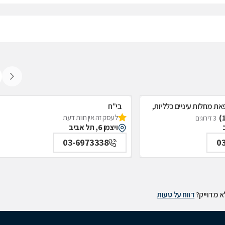
את מחלות עיניים כלליות,
בי"ח
לעסק זה אין חוות דעת
איכילוב-אף;אוזן;גרון;ניתוחי-ראש;צוואר;פ
3 דירוגים
ויצמן 6, תל אביב
תל אביב
03-6973338
0
 מדוייק?
דווח על טעות