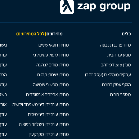
כלים
מחירונים
(לכל המחירונים)
מדור צרכנות נבונה
מחירון רופאי שיניים
גישור
מגיע עד הבית
מחירון טיפול פסיכולוגי
עורכי
מגזין zap דפי זהב
מחירון מורים לנהיגה
עורך
עסקים מומלצים (עסק זהב)
מחירון שירותי תרגום
הסכם
הוסף עסק בחינם
מחירון מכשירי שמיעה
עורכ
מספרי חירום
מחירון אביזרים אורטופדיים
רשלנ
מחירון עורכי דין דיני משפחה וירושה
אובד
מחירון עורכי דין דיני מיסים
עורך
מחירון עורכי דין רשלנות רפואית
עורך 
מחירון עורכי דין מקרקעין
עורך