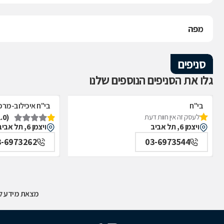
מפה
סניפים
גלו את הסניפים הנוספים שלנו
בי"ח
בי"ח איכילוב-מרפ
(1.0)
לעסק זה אין חוות דעת
איכילוב-אף,אוזן,גרון,ניתוחי-ראש,צוואר,פה,לסתות-מערך,
תל אביב
ויצמן 6, תל אביב
ויצמן 6, תל אביב
תל אביב
3-6973262
03-6973544
מצאת מידע לא