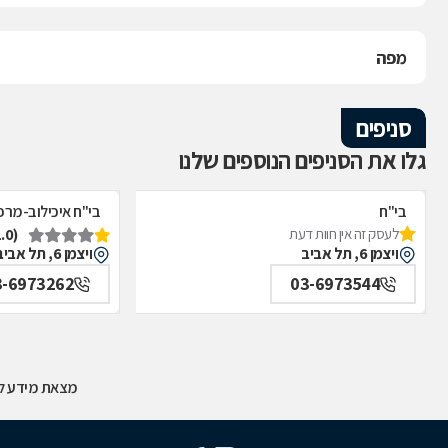
מפה
סניפים
גלו את הסניפים הנוספים שלנו
בי"ח
בי"ח איכילוב-מרפ
(1.0)
לעסק זה אין חוות דעת
איכילוב-אף,אוזן,גרון,ניתוחי-ראש,צוואר,פה,לסתות-מערך,
תל אביב
ויצמן 6, תל אביב
ויצמן 6, תל אביב
תל אביב
3-6973262
03-6973544
מצאת מידע לא