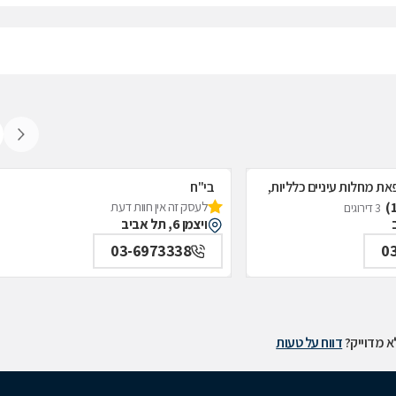
את מחלות עיניים כלליות,
בי"ח
לעסק זה אין חוות דעת
איכילוב-אף;אוזן;גרון;ניתוחי-ראש;צוואר;פ
3 דירוגים
ויצמן 6, תל אביב
תל אביב
03-6973338
0
 מדוייק?
דווח על טעות