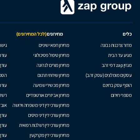
כלים
מחירונים
(לכל המחירונים)
מדור צרכנות נבונה
מחירון רופאי שיניים
גישור
מגיע עד הבית
מחירון טיפול פסיכולוגי
עורכי
מגזין zap דפי זהב
מחירון מורים לנהיגה
עורך
עסקים מומלצים (עסק זהב)
מחירון שירותי תרגום
הסכם
הוסף עסק בחינם
מחירון מכשירי שמיעה
עורכ
מספרי חירום
מחירון אביזרים אורטופדיים
רשלנ
מחירון עורכי דין דיני משפחה וירושה
אובד
מחירון עורכי דין דיני מיסים
עורך
מחירון עורכי דין רשלנות רפואית
עורך 
מחירון עורכי דין מקרקעין
עורך