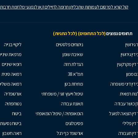
קול קורא לפרסום לעמותות שתכליתן תרומה לחיילים ו/או לנפגעי מלחמת חרבות
תחומים נפוצים
(לכל התחומים)
(לכל התגיות)
 גירושין
ניתוחים פלסטיים
ליקויי בנייה
 דין גירושין
שאיבת שומן
מרפאת שיניי
 דין מקרקעין
הגדלת חזה
רופאי שיניים
 ממון
תמ"א 38
רפואה סינית
י דין דיני משפחה
מתיחת בטן
רפואה משלי
ות רפואית
טיפול וייעוץ זוגי / משפחתי
אורטופדיה
ן כושר עבודה
תאונת עבודה
נטורופתיה
 דין הוצאה לפועל
הומאופתיה / טיפול הומאופתי
ביטוח
דין פלילי
פסיכולוגים
ביטוח נסיעות 
 דין תעבורה
אורטופד כף רגל
רואה חשבון