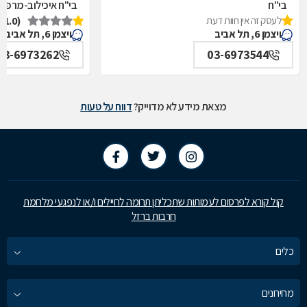
בי"ח
בי"ח איכילוב-מרפאת
לעסק זה אין חוות דעת
(1.0)
איכילוב-אף,אוזן,גרון,ניתוחי-ראש,צוואר,פה,לסתות-מערך,
תל אביב
ויצמן 6, תל אביב
ויצמן 6, תל אביב
תל אביב
03-6973262
03-6973544
מצאת מידע לא מדוייק?
דווח על טעות
קול קורא לפרסום לעמותות שתכליתן תרומה לחיילים ו/או לנפגעי מלחמת
חרבות ברזל
כלים
מחירונים