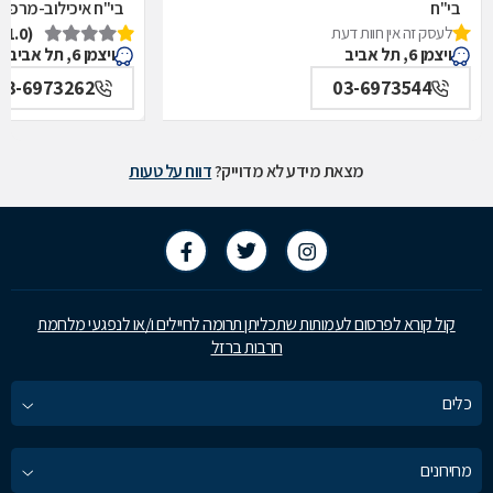
בי"ח
בי"ח איכילוב-מרפאת
לעסק זה אין חוות דעת
(1.0)
איכילוב-אף,אוזן,גרון,ניתוחי-ראש,צוואר,פה,לסתות-מערך,
תל אביב
ויצמן 6, תל אביב
ויצמן 6, תל אביב
תל אביב
03-6973262
03-6973544
מצאת מידע לא מדוייק?
דווח על טעות
קול קורא לפרסום לעמותות שתכליתן תרומה לחיילים ו/או לנפגעי מלחמת
חרבות ברזל
כלים
מחירונים