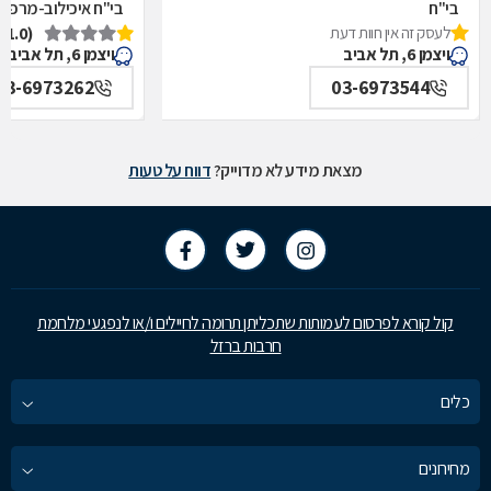
בי"ח
בי"ח איכילוב-מרפאת
לעסק זה אין חוות דעת
(1.0)
איכילוב-אף,אוזן,גרון,ניתוחי-ראש,צוואר,פה,לסתות-מערך,
תל אביב
ויצמן 6, תל אביב
ויצמן 6, תל אביב
תל אביב
03-6973262
03-6973544
מצאת מידע לא מדוייק?
דווח על טעות
קול קורא לפרסום לעמותות שתכליתן תרומה לחיילים ו/או לנפגעי מלחמת
חרבות ברזל
כלים
מחירונים