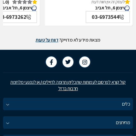
לעסק זה אין חוות דעת
(1.0)
איכילוב-אף,אוזן,גרון,ניתוחי-ראש,צוואר,פה,לסתות-מערך,
תל אביב
ויצמן 6, תל אביב
ויצמן 6, תל אביב
תל אביב
03-6973262
03-6973544
מצאת מידע לא מדוייק?
דווח על טעות
קול קורא לפרסום לעמותות שתכליתן תרומה לחיילים ו/או לנפגעי מלחמת
חרבות ברזל
כלים
מחירונים