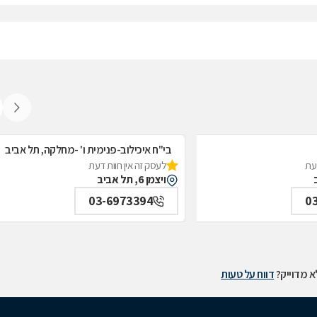
בי"ח איכילוב-פנימית ו' -מחלקה, תל אביב
דעת
לעסק זה אין חוות דעת
גרון;ניתוחי-ראש;צוואר;פה;לסתות-מרפאה,
ויצמן 6, תל אביב
03-6973394
0
 מדוייק?
דווח על טעות