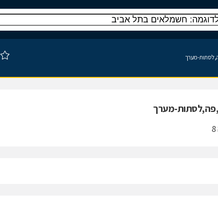
,פה,לסתות-מערך
אר,פה,לסתות-מערך