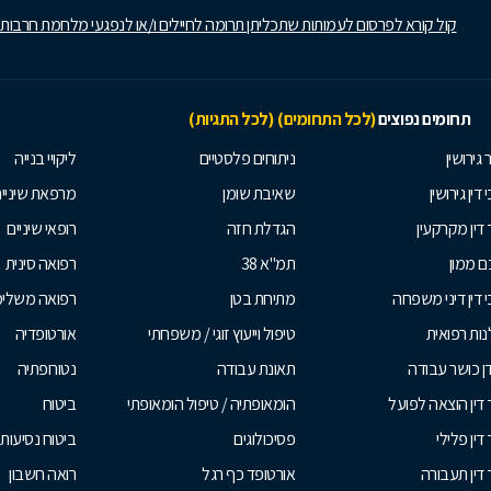
קול קורא לפרסום לעמותות שתכליתן תרומה לחיילים ו/או לנפגעי מלחמת חרבות
תחומים נפוצים
(לכל התחומים)
(לכל התגיות)
 גירושין
ניתוחים פלסטיים
ליקויי בנייה
 דין גירושין
שאיבת שומן
מרפאת שיניי
 דין מקרקעין
הגדלת חזה
רופאי שיניים
 ממון
תמ"א 38
רפואה סינית
י דין דיני משפחה
מתיחת בטן
רפואה משלי
ות רפואית
טיפול וייעוץ זוגי / משפחתי
אורטופדיה
ן כושר עבודה
תאונת עבודה
נטורופתיה
 דין הוצאה לפועל
הומאופתיה / טיפול הומאופתי
ביטוח
דין פלילי
פסיכולוגים
ביטוח נסיעות 
 דין תעבורה
אורטופד כף רגל
רואה חשבון