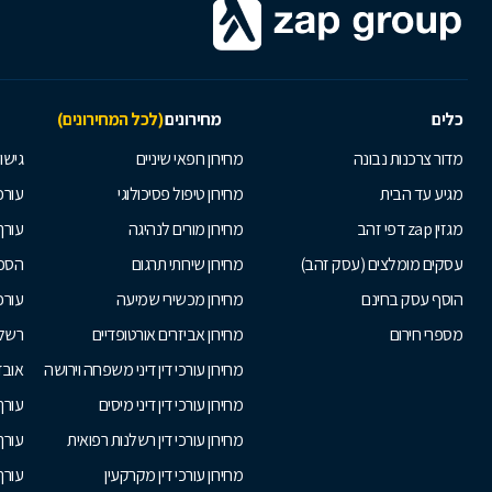
כלים
מחירונים
(לכל המחירונים)
מדור צרכנות נבונה
מחירון רופאי שיניים
גישור
מגיע עד הבית
מחירון טיפול פסיכולוגי
עורכי
מגזין zap דפי זהב
מחירון מורים לנהיגה
עורך
עסקים מומלצים (עסק זהב)
מחירון שירותי תרגום
הסכם
הוסף עסק בחינם
מחירון מכשירי שמיעה
עורכ
מספרי חירום
מחירון אביזרים אורטופדיים
רשלנ
מחירון עורכי דין דיני משפחה וירושה
אובד
מחירון עורכי דין דיני מיסים
עורך
מחירון עורכי דין רשלנות רפואית
עורך 
מחירון עורכי דין מקרקעין
עורך