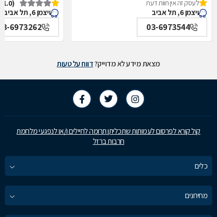
לעסק זה אין חוות דעת
(1.0)
איכילוב-אף,אוזן,גרון,ניתוחי-ראש,צוואר,פה,לסתות-מערך,
תל אביב
ויצמן 6, תל אביב
ויצמן 6, תל אביב
תל אביב
03-6973262
03-6973544
מצאת מידע לא מדוייק?
דווח על טעות
קול קורא לפרסום לעמותות שתכליתן תרומה לחיילים ו/או לנפגעי מלחמת
חרבות ברזל
כלים
מחירונים