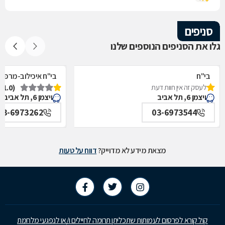
סניפים
גלו את הסניפים הנוספים שלנו
בי"ח
בי"ח איכילוב-מרפאת
לעסק זה אין חוות דעת
(1.0)
איכילוב-אף,אוזן,גרון,ניתוחי-ראש,צוואר,פה,לסתות-מערך,
תל אביב
ויצמן 6, תל אביב
ויצמן 6, תל אביב
תל אביב
03-6973262
03-6973544
מצאת מידע לא מדוייק?
דווח על טעות
קול קורא לפרסום לעמותות שתכליתן תרומה לחיילים ו/או לנפגעי מלחמת