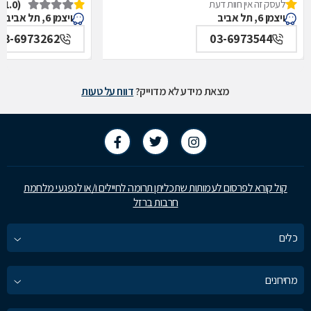
לעסק זה אין חוות דעת
(1.0)
איכילוב-אף,אוזן,גרון,ניתוחי-ראש,צוואר,פה,לסתות-מערך,
תל אביב
ויצמן 6, תל אביב
ויצמן 6, תל אביב
תל אביב
03-6973262
03-6973544
מצאת מידע לא מדוייק?
דווח על טעות
קול קורא לפרסום לעמותות שתכליתן תרומה לחיילים ו/או לנפגעי מלחמת
חרבות ברזל
כלים
מחירונים