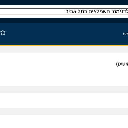
יס)
יטיס)