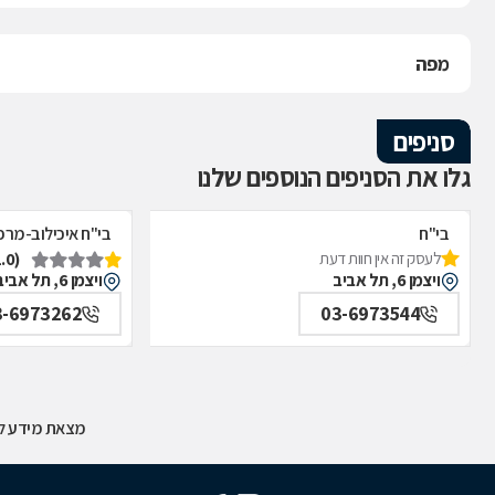
מפה
סניפים
גלו את הסניפים הנוספים שלנו
בי"ח
בי"ח איכילוב-מרפ
(1.0)
לעסק זה אין חוות דעת
איכילוב-אף,אוזן,גרון,ניתוחי-ראש,צוואר,פה,לסתות-מערך,
תל אביב
ויצמן 6, תל אביב
ויצמן 6, תל אביב
תל אביב
3-6973262
03-6973544
מצאת מידע לא