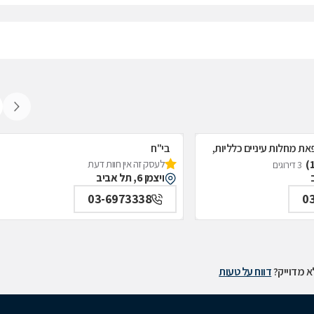
את מחלות עיניים כלליות,
בי"ח
לעסק זה אין חוות דעת
איכילוב-אף;אוזן;גרון;ניתוחי-ראש;צוואר;פ
3 דירוגים
ויצמן 6, תל אביב
תל אביב
03-6973338
0
 מדוייק?
דווח על טעות