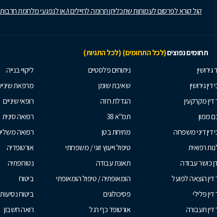
קול קורא לפרסום לעמותות שתכליתן תרומה לחיילים ו/או לנפגעי מלחמת חרבות
תחומים נפוצים
(לכל התחומים)
(לכל התגיות)
 גירושין
ניתוחים פלסטיים
ליקויי בנייה
 דין גירושין
שאיבת שומן
מרפאת שיניי
 דין מקרקעין
הגדלת חזה
רופאי שיניים
 ממון
תמ"א 38
רפואה סינית
י דין דיני משפחה
מתיחת בטן
רפואה משלי
ות רפואית
טיפול וייעוץ זוגי / משפחתי
אורטופדיה
ן כושר עבודה
תאונת עבודה
נטורופתיה
 דין הוצאה לפועל
הומאופתיה / טיפול הומאופתי
ביטוח
דין פלילי
פסיכולוגים
ביטוח נסיעות 
 דין תעבורה
אורטופד כף רגל
רואה חשבון