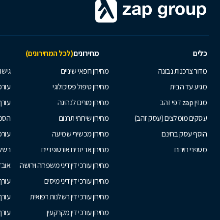
כלים
מחירונים
(לכל המחירונים)
מדור צרכנות נבונה
מחירון רופאי שיניים
גישור
מגיע עד הבית
מחירון טיפול פסיכולוגי
עורכי
מגזין zap דפי זהב
מחירון מורים לנהיגה
עורך
עסקים מומלצים (עסק זהב)
מחירון שירותי תרגום
הסכם
הוסף עסק בחינם
מחירון מכשירי שמיעה
עורכ
מספרי חירום
מחירון אביזרים אורטופדיים
רשלנ
מחירון עורכי דין דיני משפחה וירושה
אובד
מחירון עורכי דין דיני מיסים
עורך
מחירון עורכי דין רשלנות רפואית
עורך 
מחירון עורכי דין מקרקעין
עורך