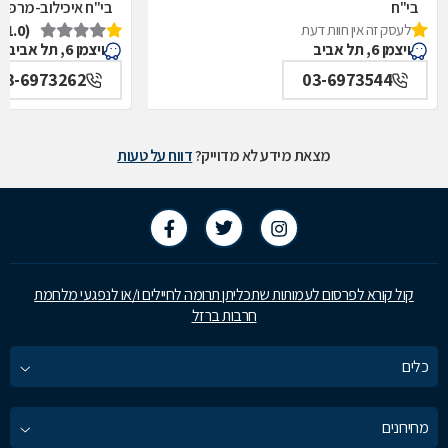
בי"ח
בי"ח איכילוב-מרפאת
לעסק זה אין חוות דעת
(1.0)
איכילוב-אף,אוזן,גרון,ניתוחי-ראש,צוואר,פה,לסתות-מערך,
תל אביב
ויצמן 6, תל אביב
ויצמן 6, תל אביב
תל אביב
03-6973262
03-6973544
מצאת מידע לא מדוייק?
דווח על טעות
קול קורא לפרסום לעמותות שתכליתן תרומה לחיילים ו/או לנפגעי מלחמת
חרבות ברזל
כלים
מחירונים