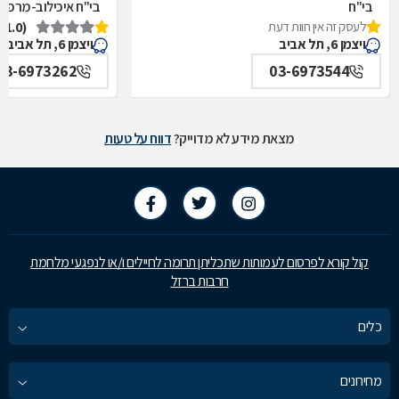
בי"ח
בי"ח איכילוב-מרפאת
לעסק זה אין חוות דעת
(1.0)
איכילוב-אף,אוזן,גרון,ניתוחי-ראש,צוואר,פה,לסתות-מערך,
תל אביב
ויצמן 6, תל אביב
ויצמן 6, תל אביב
תל אביב
03-6973262
03-6973544
מצאת מידע לא מדוייק?
דווח על טעות
קול קורא לפרסום לעמותות שתכליתן תרומה לחיילים ו/או לנפגעי מלחמת
חרבות ברזל
כלים
מחירונים