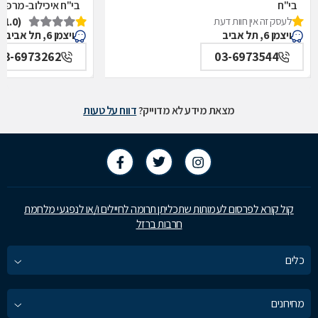
בי"ח
בי"ח איכילוב-מרפאת
לעסק זה אין חוות דעת
(1.0)
איכילוב-אף,אוזן,גרון,ניתוחי-ראש,צוואר,פה,לסתות-מערך,
תל אביב
ויצמן 6, תל אביב
ויצמן 6, תל אביב
תל אביב
03-6973262
03-6973544
מצאת מידע לא מדוייק?
דווח על טעות
קול קורא לפרסום לעמותות שתכליתן תרומה לחיילים ו/או לנפגעי מלחמת
חרבות ברזל
כלים
מחירונים