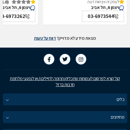
לעסק זה אין חוות דעת
(1.0)
איכילוב-אף,אוזן,גרון,ניתוחי-ראש,צוואר,פה,לסתות-מערך,
תל אביב
ויצמן 6, תל אביב
ויצמן 6, תל אביב
תל אביב
03-6973262
03-6973544
מצאת מידע לא מדוייק?
דווח על טעות
קול קורא לפרסום לעמותות שתכליתן תרומה לחיילים ו/או לנפגעי מלחמת
חרבות ברזל
כלים
מחירונים