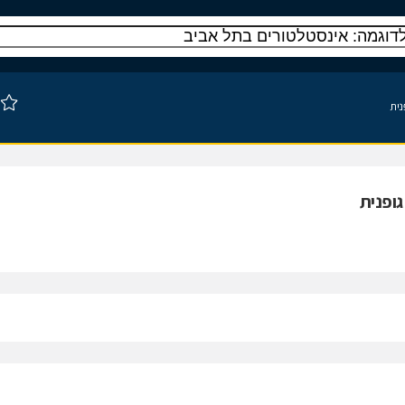
נית
גופנית