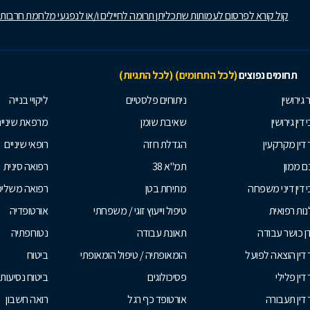
קול קורא לפרסום לעמותות שתכליתן תרומה לחיילים ו/או לנפגעי מלחמת חרבות
תחומים נפוצים
(לכל התחומים)
(לכל התגיות)
 גירושין
ניתוחים פלסטיים
ליקויי בנייה
 דין גירושין
שאיבת שומן
מרפאת שיניי
 דין מקרקעין
הגדלת חזה
רופאי שיניים
 ממון
תמ"א 38
רפואה סינית
י דין דיני משפחה
מתיחת בטן
רפואה משלי
ות רפואית
טיפול וייעוץ זוגי / משפחתי
אורטופדיה
ן כושר עבודה
תאונת עבודה
נטורופתיה
 דין הוצאה לפועל
הומאופתיה / טיפול הומאופתי
ביטוח
דין פלילי
פסיכולוגים
ביטוח נסיעות 
 דין תעבורה
אורטופד כף רגל
רואה חשבון