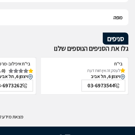
מפה
סניפים
גלו את הסניפים הנוספים שלנו
בי"ח
בי"ח איכילוב-מרפ
(1.0)
לעסק זה אין חוות דעת
איכילוב-אף,אוזן,גרון,ניתוחי-ראש,צוואר,פה,לסתות-מערך,
תל אביב
ויצמן 6, תל אביב
ויצמן 6, תל אביב
תל אביב
3-6973262
03-6973544
מצאת מידע לא