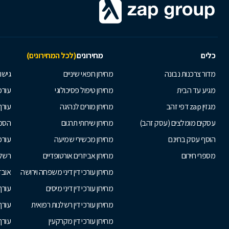
כלים
מחירונים
(לכל המחירונים)
מדור צרכנות נבונה
מחירון רופאי שיניים
גישור
מגיע עד הבית
מחירון טיפול פסיכולוגי
עורכי
מגזין zap דפי זהב
מחירון מורים לנהיגה
עורך
עסקים מומלצים (עסק זהב)
מחירון שירותי תרגום
הסכם
הוסף עסק בחינם
מחירון מכשירי שמיעה
עורכ
מספרי חירום
מחירון אביזרים אורטופדיים
רשלנ
מחירון עורכי דין דיני משפחה וירושה
אובד
מחירון עורכי דין דיני מיסים
עורך
מחירון עורכי דין רשלנות רפואית
עורך 
מחירון עורכי דין מקרקעין
עורך