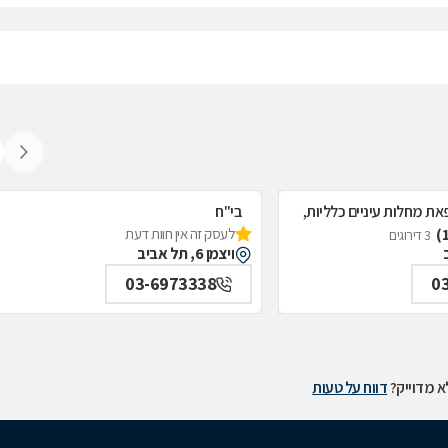
את מחלות עיניים כלליות,
בי"ח
לעסק זה אין חוות דעת
איכילוב-אף;אוזן;גרון;ניתוחי-ראש;צוואר;פ
3 דירוגים
ויצמן 6, תל אביב
תל אביב
03-6973338
0
 מדוייק?
דווח על טעות